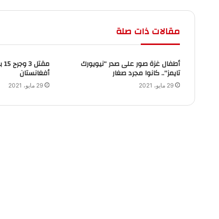
مقالات ذات صلة
أطفال غزة صور على صدر “نيويورك
تايمز”.. كانوا مجرد صغار
أفغانستان
29 مايو، 2021
29 مايو، 2021