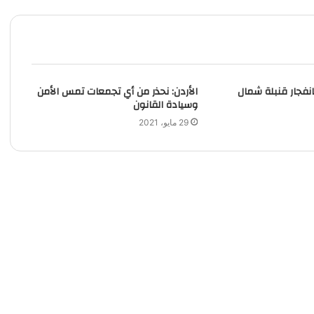
مقتل 3 وجرح 15 بانفجار قنبلة‭ ‬شمال
الأردن: نحذر من أي تجمعات تمس الأمن
وسيادة القانون
29 مايو، 2021