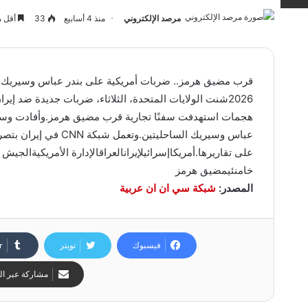
مرصد الإلكتروني
منذ 4 أسابيع
33
أقل م
2026شنت الولايات المتحدة، الثلاثاء، ضربات جديدة ضد إ
هجمات استهدفت سفنًا تجارية قرب مضيق هرمز.وأفادت وسائل ا
عباس وسيريك الساحليتي
على تقاريرها.أمريكاإسرائيلإيرانالعراقالإدارة الأمريكيةالجيش 
خامنئيمضيق هرمز
المصدر:
شبكة سي ان ان عربية
فيسبوك
تويتر
مشاركة عبر الب