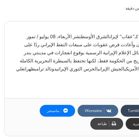
ن دقيقة
قرب مضيق هرمز.. ضربات أمريكية على بندر عباس وسيريك كـ”عقاب” لإيرانالشرق الأوسطنشر الأربعاء، 08 يوليو / تموز
يران وأعادت فرض عقوبات على مبيعات النفط الإيراني ردًا على
لإعلام الإيرانية الرسمية بوقوع انفجارات في مدينتي بندر
ن.وتعمل شبكة CNN في إيران بتصريح من الحكومة فقط، لكنها تحتفظ بالسيطرة التحريرية الكاملة
الأمريكيالجيش الإيرانيالحرس الثوري الإيرانيدونالد ترامبطهرانعلي
ماسنجر
ريد
طباعة