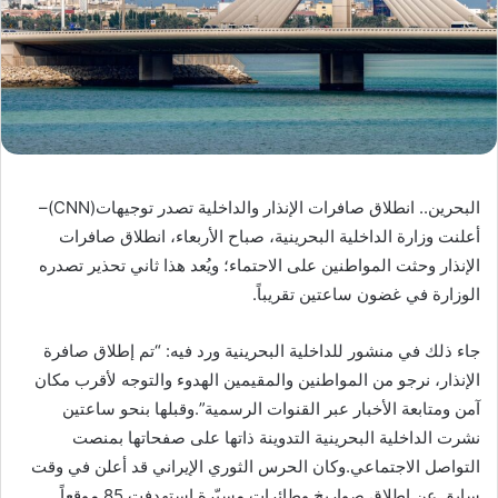
البحرين.. انطلاق صافرات الإنذار والداخلية تصدر توجيهات(CNN)–
أعلنت وزارة الداخلية البحرينية، صباح الأربعاء، انطلاق صافرات
الإنذار وحثت المواطنين على الاحتماء؛ ويُعد هذا ثاني تحذير تصدره
الوزارة في غضون ساعتين تقريباً.
جاء ذلك في منشور للداخلية البحرينية ورد فيه: “تم إطلاق صافرة
الإنذار، نرجو من المواطنين والمقيمين الهدوء والتوجه لأقرب مكان
آمن ومتابعة الأخبار عبر القنوات الرسمية”.وقبلها بنحو ساعتين
نشرت الداخلية البحرينية التدوينة ذاتها على صفحاتها بمنصت
التواصل الاجتماعي.وكان الحرس الثوري الإيراني قد أعلن في وقت
سابق عن إطلاق صواريخ وطائرات مسيّرة استهدفت 85 موقعاً