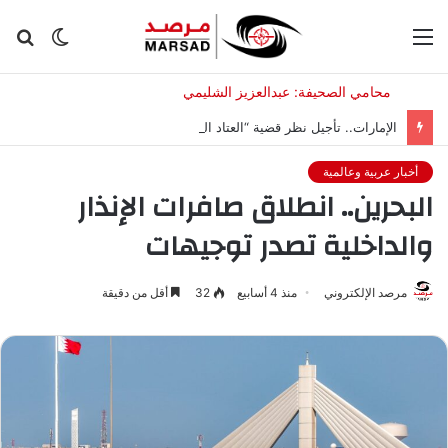
القائمة
الوضع
بح
المظلم
عن
الإمارات.. تأجيل نظر قضية “العتاد العسكري للسودان”
أخبار عربية وعالمية
البحرين.. انطلاق صافرات الإنذار
والداخلية تصدر توجيهات
مرصد الإلكتروني
منذ 4 أسابيع
32
أقل من دقيقة