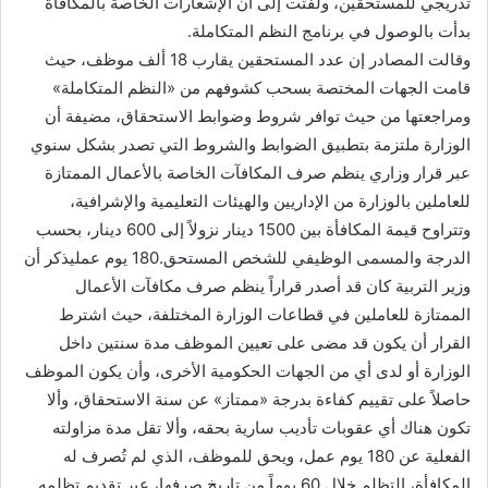
تدريجي للمستحقين، ولفتت إلى أن الإشعارات الخاصة بالمكافأة
بدأت بالوصول في برنامج النظم المتكاملة.
وقالت المصادر إن عدد المستحقين يقارب 18 ألف موظف، حيث
قامت الجهات المختصة بسحب كشوفهم من «النظم المتكاملة»
ومراجعتها من حيث توافر شروط وضوابط الاستحقاق، مضيفة أن
الوزارة ملتزمة بتطبيق الضوابط والشروط التي تصدر بشكل سنوي
عبر قرار وزاري ينظم صرف المكافآت الخاصة بالأعمال الممتازة
للعاملين بالوزارة من الإداريين والهيئات التعليمية والإشرافية،
وتتراوح قيمة المكافأة بين 1500 دينار نزولاً إلى 600 دينار، بحسب
الدرجة والمسمى الوظيفي للشخص المستحق.180 يوم عمليذكر أن
وزير التربية كان قد أصدر قراراً ينظم صرف مكافآت الأعمال
الممتازة للعاملين في قطاعات الوزارة المختلفة، حيث اشترط
القرار أن يكون قد مضى على تعيين الموظف مدة سنتين داخل
الوزارة أو لدى أي من الجهات الحكومية الأخرى، وأن يكون الموظف
حاصلاً على تقييم كفاءة بدرجة «ممتاز» عن سنة الاستحقاق، وألا
تكون هناك أي عقوبات تأديب سارية بحقه، وألا تقل مدة مزاولته
الفعلية عن 180 يوم عمل، ويحق للموظف، الذي لم تُصرف له
المكافأة، التظلم خلال 60 يوماً من تاريخ صرفها، عبر تقديم تظلمه