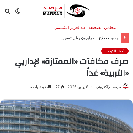
القائمة
الوضع
بح
المظلم
عن
بسبب صلاح.. طرابزون يعلن تسجيل رقم قياسي بمبيعات التذاكر
أخبار الكويت
صرف مكافآت «الممتازة» لإداريي
«التربية» غداً
مرصد الإلكتروني
8 يوليو، 2026
27
دقيقة واحدة