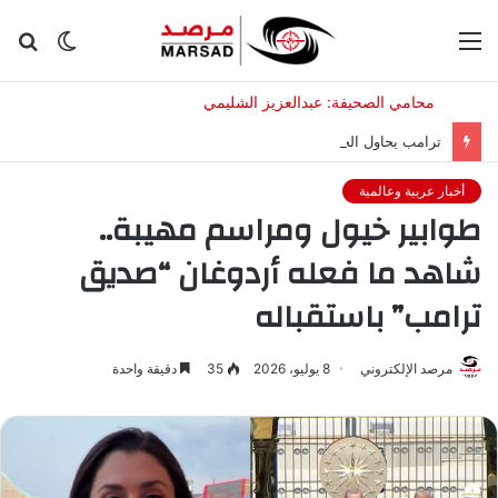
القائمة
الوضع
بح
المظلم
عن
ترامب يحاول الحد مجددًا من سياحة الولادة ومنح الجنسية بالولادة
أخبار عربية وعالمية
طوابير خيول ومراسم مهيبة..
شاهد ما فعله أردوغان “صديق
ترامب” باستقباله
مرصد الإلكتروني
8 يوليو، 2026
35
دقيقة واحدة