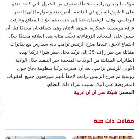
موكب الرئيس ترامب محاطًا بصفوف من الخيول التي كانت تعدو
على الطريق السريع في العاصمة أنقرة.بعد وصولهما إلى القصر
الرئاسي، وقف الزعيمان جنبًا إلى جنب بينما دوّت المدافع وعزفت
فرقة موسيقية عسكرية. شوهد الاثنان وهما يتصافحان مجددًا قبل أن
يسيرا على السجادة الزرقاء.ثم تجلّت متانة هذه العلاقة مجددًا خلال
اجتماع لاحق، عندما صرّح الرئيس ترامب بأنه سيدرس بيع طائرات
مقاتلة من طراز إف-35 إلى تركيا.دخل حظر شراء تركيا لهذه
الطائرات المقاتلة من الولايات المتحدة حيز التنفيذ خلال الولاية
الأولى للرئيس ترامب، بعد أن اشترت تركيا منظومة دفاع جوي
روسية.ثم صرح الرئيس ترامب لاحقاً بأنهم سيرفعون جميع العقوبات
المفروضة على البلاد بسبب شراء ذلك النظام.
المصدر:
شبكة سي ان ان عربية
مقالات ذات صلة