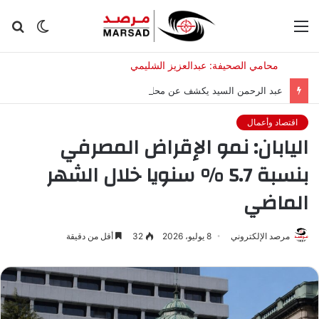
القائمة
الوضع
بح
المظلم
عن
عبد الرحمن السيد يكشف عن محادثة “ودية” مع أوباما..هل سيدعمه؟
اقتصاد وأعمال
اليابان: نمو الإقراض المصرفي
بنسبة 5.7 % سنويا خلال الشهر
الماضي
مرصد الإلكتروني
8 يوليو، 2026
32
أقل من دقيقة