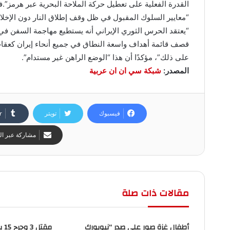
القدرة الفعلية على تعطيل حركة الملاحة البحرية عبر هرمز”.ف
“معايير السلوك المقبول في ظل وقف إطلاق النار دون الإخلا
“يعتقد الحرس الثوري الإيراني أنه يستطيع مهاجمة السفن في ا
قصف قائمة أهداف واسعة النطاق في جميع أنحاء إيران كعقاب،
على ذلك”، مؤكدًا أن هذا “الوضع الراهن غير مستدام”.
المصدر:
شبكة سي ان ان عربية
فيسبوك
تويتر
مشاركة عبر الب
مقالات ذات صلة
أطفال غزة صور على صدر “نيويورك