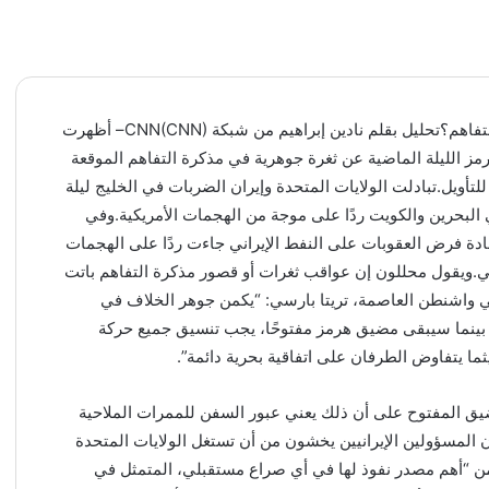
تحليل: كيف كشف تصعيد إيران وأمريكا الأخير قصور مذكرة التفاهم؟تحليل بقلم نادين إبراهيم من شبكة CNN(CNN)– أظهرت
مز الليلة الماضية عن ثغرة جوهرية في مذكرة التفاهم الموقعة
ا للتأويل.تبادلت الولايات المتحدة وإيران الضربات في الخليج ليلة
البحرين والكويت ردًا على موجة من الهجمات الأمريكية.وفي
عادة فرض العقوبات على النفط الإيراني جاءت ردًا على الهجمات
.ويقول محللون إن عواقب ثغرات أو قصور مذكرة التفاهم باتت
ي واشنطن العاصمة، تريتا بارسي: “يكمن جوهر الخلاف في
 بينما سيبقى مضيق هرمز مفتوحًا، يجب تنسيق جميع حركة
ريثما يتفاوض الطرفان على اتفاقية بحرية دائمة”.
المفتوح على أن ذلك يعني عبور السفن للممرات الملاحية
أن المسؤولين الإيرانيين يخشون من أن تستغل الولايات المتحدة
ن “أهم مصدر نفوذ لها في أي صراع مستقبلي، المتمثل في