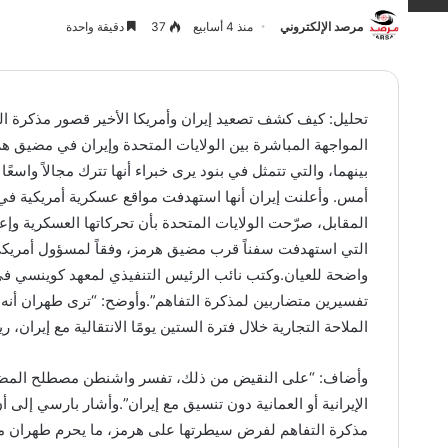
مرصد الإلكتروني
منذ 4 أسابيع
37
دقيقة واحدة
المواجهة المباشرة بين الولايات المتحدة وإيران في مضيق هر
بينهما، والتي تتمثل في بنود يرى خبراء أنها تترك مجالاً واسعً
أمس. وأعلنت إيران أنها استهدفت مواقع عسكرية أمريكية في 
المقابل، صرّحت الولايات المتحدة بأن تحركاتها العسكرية وإ
التي استهدفت سفناً قرب مضيق هرمز، وفقاً لمسؤول أمريكي
واضحة للعيان.وكتب نائب الرئيس التنفيذي لمعهد كوينسي ف
تفسيرين متضاربين لمذكرة التفاهم”.وأوضح: “ترى طهران أنه
الملاحة التجارية خلال فترة الستين يومًا الانتقالية مع إيران، 
وأضاف: “على النقيض من ذلك، تفسر واشنطن مصطلح المضيق 
الإيرانية أو العمانية دون تنسيق مع إيران”.وأشار بارسي إلى 
مذكرة التفاهم لفرض سيطرتها على هرمز، ما يحرم طهران م