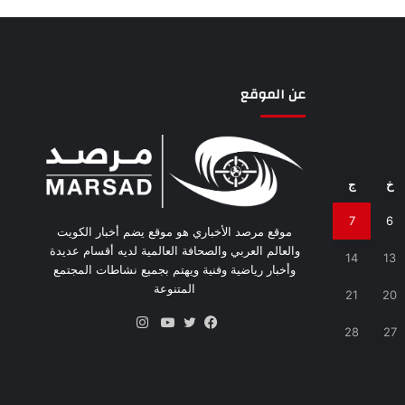
عن الموقع
خ
ج
7
6
موقع مرصد الأخباري هو موقع يضم أخبار الكويت
والعالم العربي والصحافة العالمية لديه أقسام عديدة
14
13
وأخبار رياضية وفنية ويهتم بجميع نشاطات المجتمع
المتنوعة
21
20
انستقرام
28
27
فيسبوك
تويتر
يوتيوب