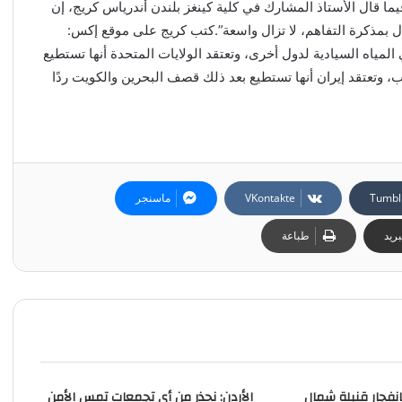
يما قال الأستاذ المشارك في كلية كينغز بلندن أندرياس كريج، إن
ل بمذكرة التفاهم، لا تزال واسعة”.كتب كريج على موقع إكس:
لمياه السيادية لدول أخرى، وتعتقد الولايات المتحدة أنها تستطيع
 وتعتقد إيران أنها تستطيع بعد ذلك قصف البحرين والكويت ردًا
ماسنجر
ريد
طباعة
مقتل 3 وجرح 15 بانفجار قنبلة‭ ‬شمال
الأردن: نحذر من أي تجمعات تمس الأمن