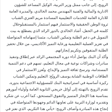
الرويح، إلى جانب ممثل وزير التربية، الوكيل المساعد للشؤون
الادارية والمالية والفنية المهندس محمد الخالدي، والمديرة العامة
للادارة العامة للخدمات التعليمية المساندة مريم العنزي.الشباب
ثروة الوطن الحقيقية والاستثمار فيهم استثمار بالمستقبلوخلال
كلمته في الحفل، أشاد الخالدي بالدور الرائد الذي يضطلع به بيت
التمويل في دعم الطلبة وتمكين الشباب، مثمنا إسهاماته المتواصلة
في تعزيز العملية التعليمية ورعاية التميز الأكاديمي، من خلال تحفيز
الطلبة المتفوقين وتكريم إنجازاتهم.
وأكد أن البنك يواصل أداء دوره المجتمعي الرائد عبر إطلاق وتنفيذ
مبادرات وشراكات نوعية في مجال التعليم، تسهم في دعم التنمية
المستدامة، وترسخ ثقافة التميز والإبداع، وتُعزز الاستثمار في
الطاقات الوطنية الشابة.يوسف الرويّح: التعليم وتمكين الشباب
ركيزة أساسية في استراتيجية البنك للمسؤولية الاجتماعية بدوره،
تقدم الرويح بالتهنئة إلى أوائل خريجي الثانوية العامة وأولياء أمورهم
بمناسبة هذا الإنجاز المتميز والتفوق المستحق، كما أعرب عن شكره
وتقديره لوزارة التربية على تعاونها الدائم وجهودها المتواصلة في
إنجاح هذه المبادرة.وأضاف الرويح: «يأتي هذا التكريم، الذي نعتز في