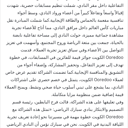
التفاعلية داخل مقر النادي، شملت تنظيم مسابقات حصرية، شهدت
إقبالاً واسعاً وتفاعلاً كبيراً من أعضاء ورواد النادي، وسط أجواء
تنافسية مفعمة بالحماس والطاقة الإيجابية.كما شملت المبادرة نقل
مباريات كأس العالم داخل مرافق النادي، مما أتاح للأعضاء تجربة
مشاهدة جماعية مميزة، حولت النادي إلى مساحة تفاعلية نابضة
بالحياة، جمعت بين متعة الرياضة وروح المجتمع، وأسهمت في تعزيز
التواصل بين الأعضاء.وفي سياق تعزيز تجربة العملاء، قدمت
Ooredoo الكويت جوائز قيمة للفائزين في المسابقات، في خطوة
تهدف إلى تعزيز التفاعل، وتحفيز المشاركة، وإضفاء أجواء من
التشويق والمنافسة الإيجابية.كما تضمنت الشراكة تقديم عرض خاص
لعملاء Ooredoo الكويت، يتمثل في خصم حصري على اشتراكات
النادي، بما يشجع على تبني أسلوب حياة صحي ونشط، ويمنح العملاء
قيمة إضافية ضمن منظومة مزايا متكاملة.
وفي تعليقها على هذه الشراكة، قالت فرح البابطين، رئيسة قسم
التصميم والابتكار بنادي سبارك الرياضي: «تمثل هذه الشراكة مع
Ooredoo الكويت خطوة مهمة في مسيرتنا نحو إعادة تعريف تجربة
اللياقة البدنية في الكويت. نحن في سبارك نؤمن أن النادي الرياضي