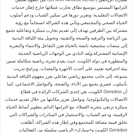
التزامها المستمر بتوسيع نطاق تجارب عملائها خارج إطار خدمات
الاتصالات التقليدية، وتعزيز دورها في تمكين الشباب ودعم أسلوب
الحياة الصحي والمجتمعي.وتأتي هذه الشراكة انسجاماً مع رؤية
مشتركة بين الطرفين تهدف إلى تقديم تجارب مبتكرة وتفاعلية تجمع
بين الرياضة والترفيه والصحة والتقنية، وتحويل بيئة اللياقة البدنية
إلى منصات مجتمعية نابضة بالحياة تعزز التفاعل والانتماء والتجربة
الإنسانية المشتركة.ويُعد النادي من الوجهات الرياضية الحديثة
والمتطورة في دولة الكويت، حيث يقدم تجربة رياضية متكاملة ضمن
بيئة احترافية تعتمد على أحدث الأجهزة والمعدات، وبرامج تدريب
متنوعة، إلى جانب مجتمع رياضي تفاعلي يعزز مفهوم اللياقة البدنية
بأسلوب عصري يجمع بين الأداء، والصحة، والتواصل الاجتماعي، كما
أن Ooredoo الكويت، هي إحدى الشركات الرائدة في قطاع
الاتصالات والتكنولوجيا، وتواصل تعزيز مكانتها من خلال تقديم خدمات
مبتكرة ترتقي بتجربة العملاء، مع التزامها الدائم بتطوير أنماط الحياة
الرقمية، ودعم الشباب، والاستثمار في المبادرات والشراكات التي
تخلق قيمة مضافة للمجتمع.وفي إطار هذه الشراكة، أطلقت
Ooredoo الكويت و»سبارك» الرياضي سلسلة من الفعاليات