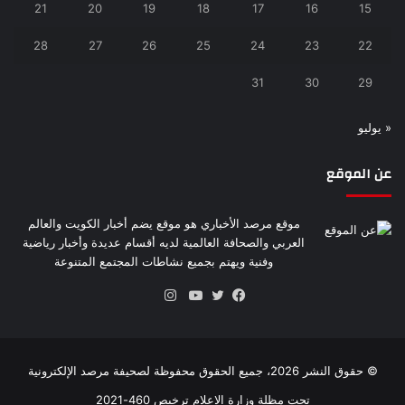
21
20
19
18
17
16
15
28
27
26
25
24
23
22
31
30
29
« يوليو
عن الموقع
موقع مرصد الأخباري هو موقع يضم أخبار الكويت والعالم
العربي والصحافة العالمية لديه أقسام عديدة وأخبار رياضية
وفنية ويهتم بجميع نشاطات المجتمع المتنوعة
انستقرام
فيسبوك
تويتر
يوتيوب
© حقوق النشر 2026، جميع الحقوق محفوظة لصحيفة مرصد الإلكترونية
تحت مظلة وزارة الاعلام ترخيص 460-2021