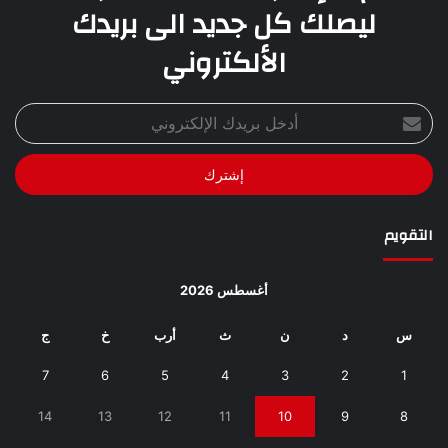
ليصلك كل جديد الى بريدك
الألكتروني
أدخل
بريدك
الإلكتروني
التقويم
أغسطس 2026
س
د
ن
ث
أرب
خ
ج
7
6
5
4
3
2
1
14
13
12
11
10
9
8