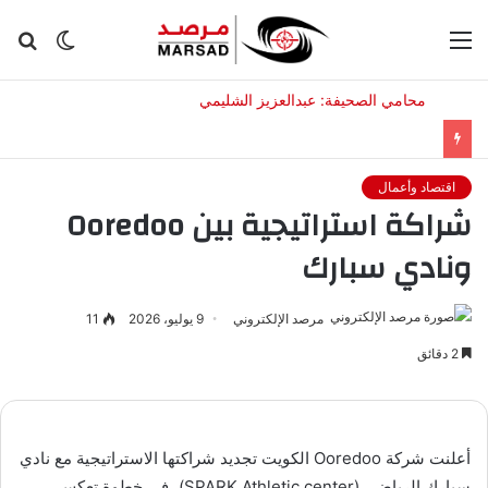
القائمة
الوضع
بح
المظلم
عن
اقتصاد وأعمال
شراكة استراتيجية بين Ooredoo
ونادي سبارك
مرصد الإلكتروني
9 يوليو، 2026
11
2 دقائق
أعلنت شركة Ooredoo الكويت تجديد شراكتها الاستراتيجية مع نادي
سبارك الرياضي (SPARK Athletic center)، في خطوة تعكس