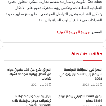
Ooredoo الكويت و»سبارك» بتقديم تجارب مبتكرة تتجاوز الحدود
التقليدية للقطاعات، وتعكس رؤية مشتركة تقوم على الابتكار،
وتمكين الشباب، وتعزيز التواصل المجتمعي، بما يرسخ معايير جديدة
للشراكات في قطاع أسلوب الحياة والرياضة.
المصدر:
جريدة الجريدة الكويتية
مقالات ذات صلة
العجز في الميزانية الفرنسية
العراق يفرج عن 125 مليون دولار
سيرتفع إلى 220 مليار يورو في
من أموال إيرانية مجمدة لشراء
2021
لقاحات
29 مايو، 2021
29 مايو، 2021
برميل النفط الكويتي يرتفع ليبلغ
بايدن يقترح موازنة قدرها 6
68.94 دولار
تريليونات دولار لـ«إعادة بناء»
الاقتصاد الأميركي