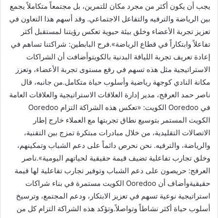
يجب أن يكون أكثر من مجرد مكان للتمرين، بل مجتمعاً متكاملاً يجمع
بين الرياضة والترفيه والتفاعل الاجتماعي. وقد أسهم هذا التعاون في
تعزيز تجربة الأعضاء وخلق بيئة حيوية تعكس رؤيتنا لمستقبل أكثر
تفاعلاً وابتكاراً في قطاع الرياضة».فرح البابطين: شراكتنا تساهم في
إعادة تعريف تجربة اللياقة البدنية بالكويتوأضافت أن الشراكات
الاستراتيجية مثل هذه تسهم في رفع مستوى تجربة الأعضاء، وتعزز
مكانة النادي كوجهة رياضية وأسلوب حياة متكامل.من جانبه، قال
ناصر حمد العرفج، مدير إدارة العلاقات الاستراتيجية والعلاقات العامة
في Ooredoo الكويت: «تعكس هذه الشراكة التزام Ooredoo
الكويت المستمر بتوسيع نطاق تجربتها مع العملاء خارج إطار
الاتصالات التقليدية، من خلال مبادرات مبتكرة تمزج بين التقنية،
والرياضة، والترفيه. نحن نحرص دائماً على دعم الشباب وتمكينهم،
وخلق تجارب تفاعلية تضيف قيمة حقيقية لحياتهم اليومية».ناصر
العرفج: حريصون على دعم الشباب وتوفير تجارب تفاعلية لها قيمة
حقيقيةوأضاف أن Ooredoo الكويت مستمرة في بناء شراكات
استراتيجية نوعية تسهم في تعزيز الابتكار، ودعم المجتمع، وترسيخ
أسلوب حياة أكثر نشاطاً وتواصلاً.وتؤكد هذه الشراكة التزام كل من