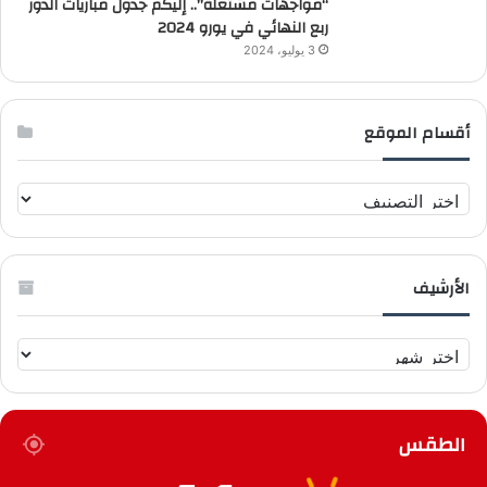
“مواجهات مشتعلة”.. إليكم جدول مباريات الدور
ربع النهائي في يورو 2024
3 يوليو، 2024
أقسام الموقع
أ
ق
س
ا
الأرشيف
م
ا
ل
ا
م
ل
و
أ
ق
ر
ع
الطقس
ش
ي
ف