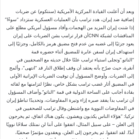
وبعد أن أعلنت القيادة المركزية الأمريكية (سنتكوم) عن ضربات
إضافية ضد إيران، هدد ترامب بأن العمليات العسكرية ستزداد “سوءًا”
إذا شنت إيران المزيد من الهجمات.وأفاد مسؤول أمريكي مطلع على
المناقشات لشبكة CNNأن قرار ترامب بشن الضربات على إيران
يعود جزئيًا إلى غضبه من عدم فتح مضيق هرمز بالكامل، وجزئيًا إلى
استهداف إيران لسفن عابرة للمضيق أثناء حضوره قمة
“الناتو.”وتجلى استياء ترامب علنًا خلال حديثه مع الصحفيين في
أنقرة، حيث صرّح بأنه يعتقد أن وقف إطلاق النار قد “انتهى”، وألمح
إلى الضربات. وأوضح المسؤول أن توقيت الضربات الإيرانية الأولى
في المضيق أثار غضب ترامب بشكل خاص، نظرًا لتزامنها مع لقائه
بقادة أجانب على الساحة الدولية في قمة “الناتو”.وأضاف المسؤول
أن ترامب بدأ يفقد صبره إزاء وتيرة المفاوضات، وتحديدًا تباطؤ إيران
في المفاوضات النووية مع واشنطن.وقال ترامب للصحفيين في
تركيا: “هؤلاء الناس يكذبون ويغشون. يكون هناك اتفاق، ثم يخرجون
إلى العلن – على سبيل المثال، اتفقوا على أننا لن نمتلك سلاحًا نوويًا
أبدًا. لقد اتفقوا. ثم يخرجون إلى العلن، ويعقدون مؤتمرًا صحفيًا،