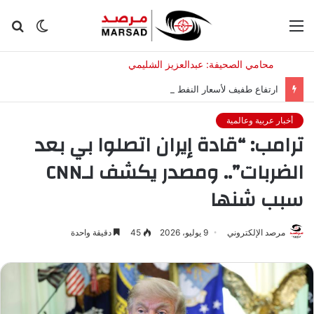
القائمة
الوضع
بح
المظلم
عن
ارتفاع طفيف لأسعار النفط مع إعلان إيران شروط فتح مضيق هرمز
أخبار عربية وعالمية
ترامب: “قادة إيران اتصلوا بي بعد
الضربات”.. ومصدر يكشف لـCNN
سبب شنها
مرصد الإلكتروني
9 يوليو، 2026
45
دقيقة واحدة