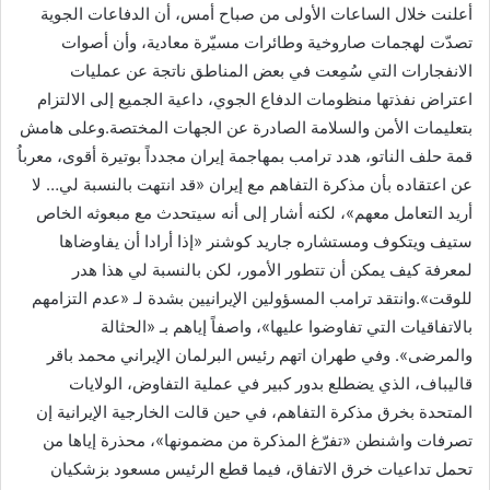
أعلنت خلال الساعات الأولى من صباح أمس، أن الدفاعات الجوية
تصدّت لهجمات صاروخية وطائرات مسيّرة معادية، وأن أصوات
الانفجارات التي سُمِعت في بعض المناطق ناتجة عن عمليات
اعتراض نفذتها منظومات الدفاع الجوي، داعية الجميع إلى الالتزام
بتعليمات الأمن والسلامة الصادرة عن الجهات المختصة.وعلى هامش
قمة حلف الناتو، هدد ترامب بمهاجمة إيران مجدداً بوتيرة أقوى، معرباُ
عن اعتقاده بأن مذكرة التفاهم مع إيران «قد انتهت بالنسبة لي… لا
أريد التعامل معهم»، لكنه أشار إلى أنه سيتحدث مع مبعوثه الخاص
ستيف ويتكوف ومستشاره جاريد كوشنر «إذا أرادا أن يفاوضاها
لمعرفة كيف يمكن أن تتطور الأمور، لكن بالنسبة لي هذا هدر
للوقت».وانتقد ترامب المسؤولين ‌الإيرانيين بشدة لـ «عدم التزامهم
بالاتفاقيات التي تفاوضوا عليها»، واصفاً إياهم بـ «الحثالة
والمرضى». وفي طهران اتهم رئيس البرلمان الإيراني محمد باقر
قاليباف، الذي يضطلع بدور كبير في عملية التفاوض، الولايات
المتحدة بخرق مذكرة التفاهم، في حين قالت الخارجية الإيرانية إن
تصرفات واشنطن «تفرّغ المذكرة من مضمونها»، محذرة إياها من
تحمل تداعيات خرق الاتفاق، فيما قطع الرئيس مسعود بزشكيان