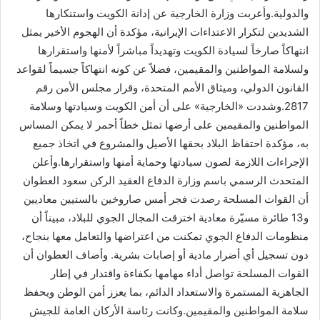
والدولية.وأعربت وزارة الخارجية عن إدانة الكويت واستنكارها
الشديدين لتكرار الاعتداءات الإيرانية، مؤكدة أن الهجوم الأخير يمثل
انتهاكاً صارخاً لسيادة الكويت وتهديداً مباشراً لأمنها واستقرارها
ولسلامة المواطنين والمقيمين، فضلاً عن كونه انتهاكاً جسيماً لقواعد
القانون الدولي، وميثاق الأمم المتحدة، وقرار مجلس الأمن رقم
2817.وشددت «الخارجية» على أن أمن الكويت وسيادتها وسلامة
المواطنين والمقيمين على أرضها تمثل خطاً أحمر لا يمكن المساس
به، مؤكدة احتفاظ البلاد بحقها الأصيل والمشروع في اتخاذ جميع
الإجراءات اللازمة لصون سيادتها وحماية أمنها واستقرارها.وأعلن
المتحدث الرسمي باسم وزارة الدفاع العقيد الركن سعود العطوان
أن القوات المسلحة رصدت فجر أمس صاروخين بالستيين معاديين
و13 طائرة مسيّرة معادية اخترقت المجال الجوي للبلاد، مبيناً أن
منظومات الدفاع الجوي تمكنت من اعتراضها والتعامل معها بنجاح،
دون تسجيل أي أضرار مادية أو إصابات بشرية. وأضاف العطوان أن
القوات المسلحة تواصل أداء مهامها بكفاءة واقتدار في إطار
الجاهزية المستمرة والاستعداد الدائم، بما يعزز أمن الوطن ويحفظ
سلامة المواطنين والمقيمين.وكانت رئاسة الأركان العامة للجيش