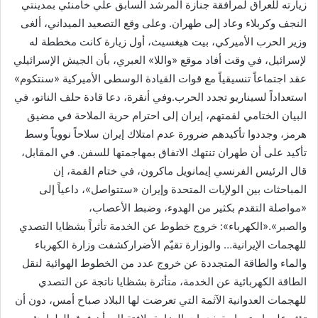
زيارته للعراق لمرافقة جنازة المرشد السابق علي خامنئي بمدينتي
النجف وكربلاء وعاد إلى طهران. وعلى وقع التصعيد الميداني، ألغى
وزير الحرب الأميركي، بيت هيغسيث، أول زيارة كانت مخططة له
لإسرائيل، في وقت أفاد موقع «واللا» العبري، بأن الجيش الإسرائيلي
عقد اجتماعاً تنسيقياً مع قوات القيادة الوسطى الأميركية «سنتكوم»
استعداداً لسيناريو تجدد الحرب.وفي أنقرة، دعا قادة حلف الناتو، في
البيان الختامي لقمتهم، إيران إلى احترام حرية الملاحة في مضيق
هرمز، وجددوا تأكيدهم ضرورة عدم امتلاك إيران سلاحاً نووياً وسط
تأكيد على أن طهران تنتهك الاتفاق بمهاجمتها للسفن. في المقابل،
قال الرئيس الفرنسي إيمانويل ماكرون، في ختام القمة، إن
المباحثات بين الولإيات المتحدة وإيران «ستتواصل»، داعياً إلى
«مواصلة التقدم بكثير من الهدوء، وضبط الأعصاب،
والصبر».«الكهرباء»: خروج خطوط عن الخدمة تأثراً بشظايا التصدي
للهجمات الإيرانية… والوزارة تقيّم الأضراركشفت وزارة الكهرباء
والماء والطاقة المتجددة عن خروج عدد من الخطوط الهوائية لنقل
الطاقة الكهربائية عن الخدمة، متأثرة بشظايا ناتجة عن التصدي
للهجمات العدوانية الآثمة التي تعرضت لها البلاد صباح أمس، دون أن