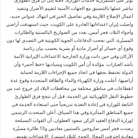
تؤثر على استمرارية خدمات الوزارة، لافتة إلى أن فرق الطوارئ
تباشر عملها بالتنسيق مع الجهات الأمنية لتقييم الأضرار وتنفيذ
أعمال الإصلاح اللازمة.وفي تفاصيل الخبر:في انتهاك عدواني جديد،
واصلت إيران اعتداءاتها الغادرة على الكويت، حيث استهدفت أراضي
وأجواء البلاد، فجر أمس، بعدد من الصواريخ البالستية والطائرات
المسيّرة، التي نجحت الدفاعات الجوية الكويتية في التصدي لها دون
وقوع أي خسائر أو أضرار مادية أو بشرية بحسب بيان رئاسة
الأركان.وفي حين دانت وزارة الخارجية الاعتداءات الإيرانية الآثمة
بأشد العبارات، مؤكدة أن أمن الكويت وسيادتها «خط أحمر» وأن
الدولة تحتفظ بحقها في اتخاذ جميع الإجراءات اللازمة لحماية
أراضيها، أعلنت وزارة الكهرباء والماء والطاقة المتجددة وقوع عدة
انقطاعات في مناطق مختلفة من محافظات البلاد إثر خروج عدد من
خطوط النقل الكهربائية عن الخدمة، قبل أن تنجح فرق الطوارئ
التابعة للوزارة في إعادة التغذية تدريجياً حتى استعادة الخدمة في
جميع المناطق المتأثرة.وفي هذا السياق، أعلن المتحدث الرسمي
لوزارة الدفاع العقيد الركن سعود العطوان، أن القوات المسلحة
رصدت فجر أمس صاروخين بالستيين معاديين و13 طائرة مسيّرة
معادية اخترقت المجال الجوي للبلاد.استمرار الاعتداءات تقويض