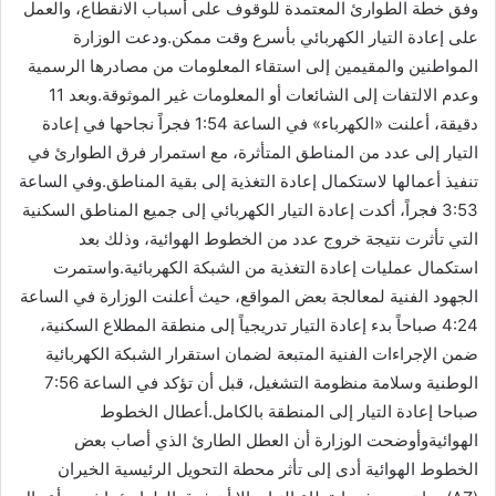
وفق خطة الطوارئ المعتمدة للوقوف على أسباب الانقطاع، والعمل
على إعادة التيار الكهربائي بأسرع وقت ممكن.ودعت الوزارة
المواطنين والمقيمين إلى استقاء المعلومات من مصادرها الرسمية
وعدم الالتفات إلى الشائعات أو المعلومات غير الموثوقة.وبعد 11
دقيقة، أعلنت «الكهرباء» في الساعة 1:54 فجراً نجاحها في إعادة
التيار إلى عدد من المناطق المتأثرة، مع استمرار فرق الطوارئ في
تنفيذ أعمالها لاستكمال إعادة التغذية إلى بقية المناطق.وفي الساعة
3:53 فجراً، أكدت إعادة التيار الكهربائي إلى جميع المناطق السكنية
التي تأثرت نتيجة خروج عدد من الخطوط الهوائية، وذلك بعد
استكمال عمليات إعادة التغذية من الشبكة الكهربائية.واستمرت
الجهود الفنية لمعالجة بعض المواقع، حيث أعلنت الوزارة في الساعة
4:24 صباحاً بدء إعادة التيار تدريجياً إلى منطقة المطلاع السكنية،
ضمن الإجراءات الفنية المتبعة لضمان استقرار الشبكة الكهربائية
الوطنية وسلامة منظومة التشغيل، قبل أن تؤكد في الساعة 7:56
صباحا إعادة التيار إلى المنطقة بالكامل.أعطال الخطوط
الهوائيةوأوضحت الوزارة أن العطل الطارئ الذي أصاب بعض
الخطوط الهوائية أدى إلى تأثر محطة التحويل الرئيسية الخيران