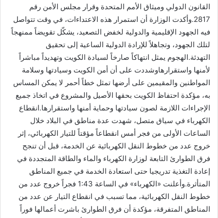
القانون الدولي وميثاق الأمم المتحدة وقرار مجلس الأمن رقم
2817.وأكدت الوزارة أن استمرار هذه الاعتداءات، في وقت تتواصل
فيه الجهود الإقليمية والدولية لخفض التصعيد، يشكّل تقويضاً ممنهجاً
لتلك الجهود، وتجاهلاً للإرادة الدولية الساعية إلى تحقيق
التهدئة.الهجوم يمثل انتهاكاً صارخاً لسيادة الكويت وتهديداً مباشراً
لأمنها واستقرارهاوشددت على أن أمن الكويت وسيادتها وسلامة
المواطنين والمقيمين على أرضها تمثل خطاً أحمر لا يمكن المساس
به، مؤكدة احتفاظ الكويت بحقها الأصيل والمشروع في اتخاذ جميع
الإجراءات اللازمة لصون سيادتها وحماية أمنها واستقرارها.انقطاع
الكهرباء في سياق متصل، شهدت عدة مناطق في البلاد خلال
الساعات الأولى من فجر أمس انقطاعاً مؤقتاً للتيار الكهربائي، إثر
خروج عدد من خطوط النقل الكهربائية عن الخدمة، قبل أن تنجح
فرق الطوارئ التابعة لوزارة الكهرباء والماء والطاقة المتجددة في
إعادة التغذية تدريجيا حتى استعادة الخدمة في جميع المناطق
المتأثرة.وأعلنت «الكهرباء» في الساعة 1:43 فجراً خروج عدد من
خطوط النقل الكهربائية، مما تسبب في انقطاع التيار عن عدد من
المناطق المتفرقة، مؤكدة أن فرق الطوارئ باشرت أعمالها فوراً