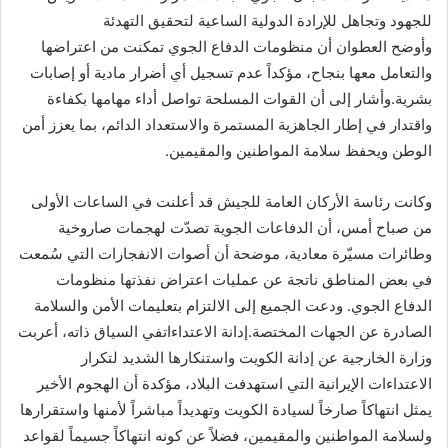
للجهود وتجاهل للإرادة الدولية الساعية لتحقيق التهدئة
وأوضح العطوان أن منظومات الدفاع الجوي تمكنت من اعتراضها
والتعامل معها بنجاح، مؤكداً عدم تسجيل أي أضرار مادية أو إصابات
بشرية.وأشار إلى أن القوات المسلحة تواصل أداء مهامها بكفاءة
واقتدار في إطار الجاهزية المستمرة والاستعداد الدائم، بما يعزز أمن
الوطن ويحفظ سلامة المواطنين والمقيمين.
وكانت رئاسة الأركان العامة للجيش قد أعلنت في الساعات الأولى
من صباح أمس، أن الدفاعات الجوية تصدّت لهجمات صاروخية
وطائرات مسيّرة معادية، موضحة أن أصوات الانفجارات التي سُمعت
في بعض المناطق ناتجة عن عمليات اعتراض نفذتها منظومات
الدفاع الجوي. ودعت الجميع إلى الالتزام بتعليمات الأمن والسلامة
الصادرة عن الجهات المختصة.إدانة الاعتداءاتفي السياق ذاته، أعربت
وزارة الخارجية عن إدانة الكويت واستنكارها الشديد لتكرار
الاعتداءات الإيرانية التي استهدفت البلاد، مؤكدة أن الهجوم الأخير
يمثل انتهاكاً صارخاً لسيادة الكويت وتهديداً مباشراً لأمنها واستقرارها
ولسلامة المواطنين والمقيمين، فضلاً عن كونه انتهاكاً جسيماً لقواعد