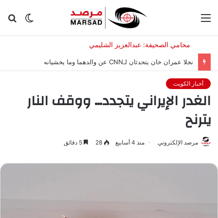
القائمة
الوضع
بح
المظلم
عن
نجلا عمران خان يتحدثان لـCNN عن والدهما وما يخشيانه
أخبار الكويت
الغدر الإيراني يتجدد… ووقف النار
يترنح
مرصد الإلكتروني
منذ 4 أسابيع
28
5 دقائق