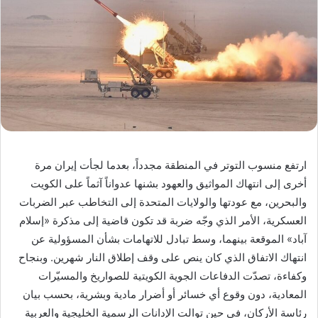
ارتفع منسوب التوتر في المنطقة مجدداً، بعدما لجأت إيران مرة
أخرى إلى انتهاك المواثيق والعهود بشنها عدواناً آثماً على الكويت
والبحرين، مع عودتها والولايات المتحدة إلى التخاطب عبر الضربات
العسكرية، الأمر الذي وجّه ضربة قد تكون قاضية إلى مذكرة «إسلام
آباد» الموقعة بينهما، وسط تبادل للاتهامات بشأن المسؤولية عن
انتهاك الاتفاق الذي كان ينص على وقف إطلاق النار شهرين. وبنجاح
وكفاءة، تصدّت الدفاعات الجوية الكويتية للصواريخ والمسيّرات
المعادية، دون وقوع أي خسائر أو أضرار مادية وبشرية، بحسب بيان
رئاسة الأركان، في حين توالت الإدانات الرسمية الخليجية والعربية