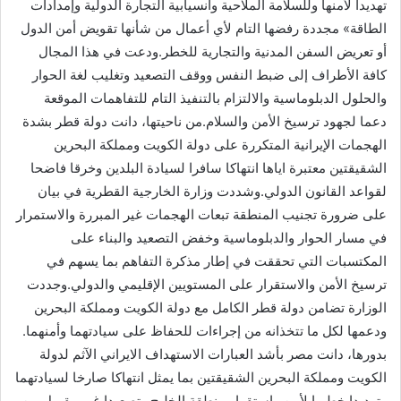
تهديدا لأمنها وللسلامة الملاحية وانسيابية التجارة الدولية وإمدادات
الطاقة» مجددة رفضها التام لأي أعمال من شأنها تقويض أمن الدول
أو تعريض السفن المدنية والتجارية للخطر.ودعت في هذا المجال
كافة الأطراف إلى ضبط النفس ووقف التصعيد وتغليب لغة الحوار
والحلول الدبلوماسية والالتزام بالتنفيذ التام للتفاهمات الموقعة
دعما لجهود ترسيخ الأمن والسلام.من ناحيتها، دانت دولة قطر بشدة
الهجمات الإيرانية المتكررة على دولة الكويت ومملكة البحرين
الشقيقتين معتبرة اياها انتهاكا سافرا لسيادة البلدين وخرقا فاضحا
لقواعد القانون الدولي.وشددت وزارة الخارجية القطرية في بيان
على ضرورة تجنيب المنطقة تبعات الهجمات غير المبررة والاستمرار
في مسار الحوار والدبلوماسية وخفض التصعيد والبناء على
المكتسبات التي تحققت في إطار مذكرة التفاهم بما يسهم في
ترسيخ الأمن والاستقرار على المستويين الإقليمي والدولي.وجددت
الوزارة تضامن دولة قطر الكامل مع دولة الكويت ومملكة البحرين
ودعمها لكل ما تتخذانه من إجراءات للحفاظ على سيادتهما وأمنهما.
بدورها، دانت مصر بأشد العبارات الاستهداف الايراني الآثم لدولة
الكويت ومملكة البحرين الشقيقتين بما يمثل انتهاكا صارخا لسيادتهما
وتهديدا خطيرا لأمن واستقرار منطقة الخليج وتصعيدا غير مقبول من