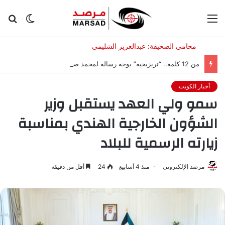
القائمة
الوضع
بح
المظلم
عن
من 12 كلمة.. “تريزيجيه” يوجه رسالة لمحمد صلاح بعد انتقاله إلى طرابزون سبور
أخبار الكويت
سمو ولي العهد يستقبل وزير
الشؤون الخارجية الهندي بمناسبة
زيارته الرسمية للبلاد
مرصد الإلكتروني
منذ 4 أسابيع
24
أقل من دقيقة