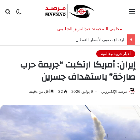
القائمة
الوضع
بح
المظلم
عن
ارتفاع طفيف لأسعار النفط مع إعلان إيران شروط فتح مضيق هرمز
أخبار عربية وعالمية
إيران: أمريكا ارتكبت “جريمة حرب
صارخة” باستهداف جسرين
مرصد الإلكتروني
9 يوليو، 2026
32
أقل من دقيقة