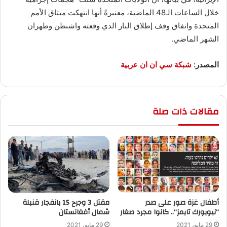
خلال الساعات الـ48 الماضية، معتبرةً أنها انتهكت ميثاق الأمم
المتحدة واتفاق وقف إطلاق النار الذي وقعته واشنطن وطهران
الشهر الماضي.
المصدر:
شبكة سي ان ان عربية
مقالات ذات صلة
أطفال غزة صور على صدر
“نيويورك تايمز”.. كانوا مجرد صغار
‬شمال أفغانستان
29 مايو، 2021
29 مايو، 2021