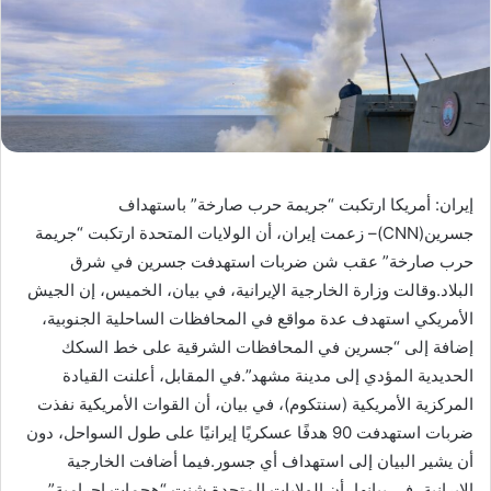
إيران: أمريكا ارتكبت “جريمة حرب صارخة” باستهداف
جسرين(CNN)– زعمت إيران، أن الولايات المتحدة ارتكبت “جريمة
حرب صارخة” عقب شن ضربات استهدفت جسرين في شرق
البلاد.وقالت وزارة الخارجية الإيرانية، في بيان، الخميس، إن الجيش
الأمريكي استهدف عدة مواقع في المحافظات الساحلية الجنوبية،
إضافة إلى “جسرين في المحافظات الشرقية على خط السكك
الحديدية المؤدي إلى مدينة مشهد”.في المقابل، أعلنت القيادة
المركزية الأمريكية (سنتكوم)، في بيان، أن القوات الأمريكية نفذت
ضربات استهدفت 90 هدفًا عسكريًا إيرانيًا على طول السواحل، دون
أن يشير البيان إلى استهداف أي جسور.فيما أضافت الخارجية
الإيرانية، في بيانها، أن الولايات المتحدة شنت “هجمات إجرامية”