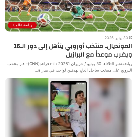
رياضة عالمية
30 يونيو، 2026
المونديال.. منتخب أوروبي يتأهل إلى دور الـ16
ويضرب موعداً مع البرازيل
رياضةنشر الثلاثاء، 30 يونيو / حزيران 20261 min قراءة(CNN)– فاز منتخب
النرويج على منتخب ساحل العاج بهدفين لواحد، في مباراة…