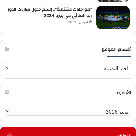
“مواجهات مشتعلة”.. إليكم جدول مباريات الدور
ربع النهائي في يورو 2024
3 يوليو، 2024
أقسام الموقع
أ
ق
س
ا
الأرشيف
م
ا
ل
ا
م
ل
و
أ
ق
ر
ع
ش