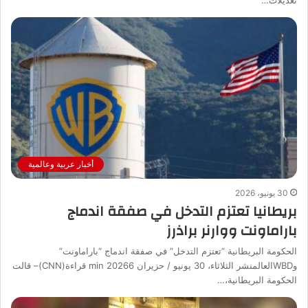
تعديلات…
أخبار عربية وعالمية
30 يونيو، 2026
بريطانيا تعتزم التدخل في صفقة اندماج
باراماونت ووارنر براذرز
الحكومة البريطانية “تعتزم التدخل” في صفقة اندماج “باراماونت”
وWBDالعالمنشر الثلاثاء، 30 يونيو / حزيران 20266 min قراءة(CNN)– قالت
الحكومة البريطانية،…