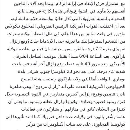
مع استمرار فرق الإنقاذ في إزالة الركام، بينما يجد آلاف الناجين
أنفسهم بلا مأوى في الشوارع.وتأتي هذه الكارثة في وقت بالغ
الصعوبة بالنسبة لفنزويلا، التي تُدار حاليًا بواسطة حكومة انتقالية،
بعد أن اعتقلت القوات الأمريكية الرئيس الفنزويلي المخلوع نيكولاس
مادورو في وقت سابق من هذا العام، في ظل اقتصاد أنهكته سنوات
من التضخم المفرط.إليك ما نعرفه حتى الآن:ماذا حدث؟وقع زلزال
تمهيدي بقوة 7.2 درجة بالقرب من مدينة سان فيليبي، عاصمة ولاية
ياراكوي، بعد الساعة 6:04 مساءً بقليل بتوقيت الساحل الشرقي
الأمريكي.وبعد مرور 40 ثانية فقط، وقع زلزال آخر أشد قوة بلغت
شدته 7.5 درجة، على بعد نحو 23 كيلومترًا جنوب شرقي بلدة
يوماري، الواقعة أيضًا في ولاية ياراكوي.وصنفت هيئة المسح
الجيولوجي الأمريكية الحدث على أنه “زلزال مزدوج”، وهي ظاهرة
نادرة تتضمن وقوع زلزالين كبيرين متقاربين في القوة التدميرية خلال
فترة زمنية قصيرة.وصادف وقوع الزلزال عطلة رسمية، ما يعني أن
كثيرًا من السكان كانوا في منازلهم أو يشاركون في فعاليات
عامة.وشُعر بالهزة في ولايات عدة داخل فنزويلا، كما امتد تأثيرها إلى
كولومبيا المجاورة، على بعد مئات الكيلومترات من مركز