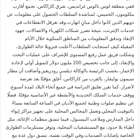
ففي منطقة لوس بالوس غرانديس، شرق كاراكاس، تجمع أقارب
مكلومون، الخميس، لمناشدة السلطات الحصول على معلومات عن
ذويهم الذين كانوا داخل مبانٍ انهارت.وقد تعرقل الانقطاعات في
خدمات الإنترنت، نتيجة تضرر شبكات الكهرباء والاتصالات، جهود
الإنقاذ وتدفق المعلومات من المناطق المنكوبة خلال الأيام
المقبلة.كيف استجابت السلطات؟أعلنت فنزويلا حالة الطوارئ،
وشكلت فريق عمل رفيع المستوى للإشراف على عمليات البحث
والإنقاذ، إلى جانب تخصيص 200 مليون دولار كتمويل أولي لإعادة
الإعمار، بحسب الرئيسة بالوكالة ديلسي رودريغيز.وأضافت أن مطار
سيمون بوليفار، بالقرب من كاراكاس، أُغلق مؤقتًا بعد تعرضه
لأضرار. كما تقرر تعليق الدراسة في جميع أنحاء البلاد لمدة أسبوع،
ووقف خدمات السكك الحديدية والأنشطة غير الأساسية مؤقتًا، فضلًا
عن تنظيم صلوات وطنية لجميع الأديان في الساعة السابعة مساءً
بالتوقيت المحلي.وتعمل المجالس المحلية على تجهيز مراكز إيواء
داخل المدارس وملاعب البيسبول، فيما تنسق منظمات الإغاثة، مثل
أطباء بلا حدود، مع المستشفيات المحلية، وتوفر مستلزمات الطوارئ
الخاصة بإصابات الصدمات.وفي الوقت نفسه، تنسق دول عدة مع