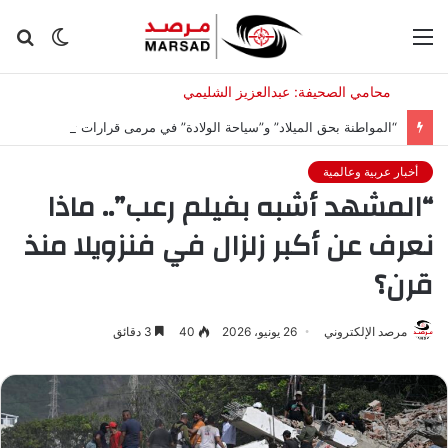
القائمة
الوضع
بح
المظلم
عن
“المواطنة بحق الميلاد” و”سياحة الولادة” في مرمى قرارات ترامب مجدداً.. ما القصة؟
أخبار عربية وعالمية
“المشهد أشبه بفيلم رعب”.. ماذا
نعرف عن أكبر زلزال في فنزويلا منذ
قرن؟
مرصد الإلكتروني
26 يونيو، 2026
40
3 دقائق