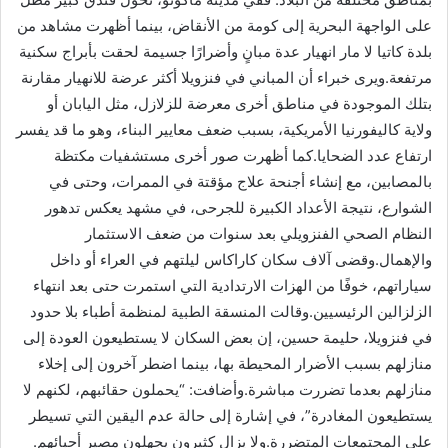
على الواجهة البحرية إلى كومة من الأنقاض، بينما أظهرت مشاهد من
بلدة كاتيا لا مار انهيار عدة مبانٍ وأضرارًا جسيمة لحقت بأبراج سكنية
مرتفعة.ويرى خبراء أن المباني في فنزويلا أكثر عرضة للانهيار مقارنة
بتلك الموجودة في مناطق أخرى معرضة للزلازل، مثل اليابان أو
ولاية كاليفورنيا الأمريكية، بسبب ضعف معايير البناء، وهو ما قد يفسر
ارتفاع عدد الضحايا.كما أظهرت صور أخرى مستشفيات مكتظة
بالمصابين، مع إنشاء أجنحة علاج مؤقتة في الممرات، وحتى في
الشوارع، نتيجة الأعداد الكبيرة للجرحى، في مشهد يعكس تدهور
النظام الصحي الفنزويلي بعد سنوات من ضعف الاستثمار
والإهمال.وقضى آلاف سكان كاراكاس ليلتهم في العراء أو داخل
سياراتهم، خوفًا من الهزات الارتدادية التي استمرت حتى بعد انتهاء
الزلزالين الرئيسيين.وقالت المنسقة الطبية لمنظمة أطباء بلا حدود
في فنزويلا، حليمة حسين، إن بعض السكان لا يستطيعون العودة إلى
منازلهم بسبب الأضرار المحيطة بها، بينما اضطر آخرون إلى إخلاء
منازلهم بعدما تضررت مباشرة.وأضافت: “يحملون حقائبهم، لكنهم لا
يستطيعون المغادرة”، في إشارة إلى حالة عدم اليقين التي تسيطر
على المجتمعات المتضررة.ولا يزال كثيرون يجهلون مصير أحبائهم.