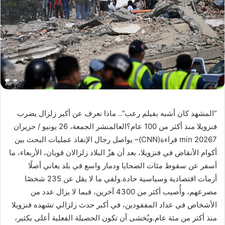
“المشهد كان أشبه بفيلم رعب”.. ماذا نعرف عن أكبر زلزال يضرب
فنزويلا منذ أكثر من 100 عام؟العالمنشر الجمعة، 26 يونيو / حزيران
20267 min قراءة(CNN)– يواصل رجال الإنقاذ عمليات البحث بين
أكوام الأنقاض في فنزويلا، بعد أن هزّ البلاد زلزالان قويان، الأربعاء، ما
أسفر عن سقوط مئات الضحايا ودمار واسع في بلد يعاني أصلًا
أزمات اقتصادية وسياسية حادة.ولقي ما لا يقل عن 235 شخصًا
مصرعهم، وأُصيب أكثر من 4300 آخرين، فيما لا يزال عدد من
الأشخاص في عداد المفقودين، في أكبر حدث زلزالي تشهده فنزويلا
منذ أكثر من مئة عام.ويُخشى أن تكون الحصيلة الفعلية أعلى بكثير،