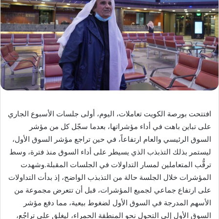
افتتحت بورصة الكويت تعاملات، اليوم، أولى جلسات الأسبوع الجاري
على تباين باهت في أداء مؤشراتها، بعدما سجّل كل من مؤشر
السوق الرئيسي والعام ارتفاعاً، في حين تراجع مؤشر السوق الأول،
ليستمر بذلك التذبذب الذي يسيطر على أداء السوق منذ فترة، وسط
ترقُّب المتعاملين لمسار التداولات في الجلسات المقبلة.وشهدت
المؤشرات خلال الجلسة حالة من التذبذب الواضح، إذ بدأت التداولات
على ارتفاع جماعي لجميع المؤشرات، قبل أن تتعرض مجموعة من
الأسهم المدرجة في السوق الأول لضغوط بيعية، مما دفع مؤشر
السوق الأول إلى التحول نحو المنطقة الحمراء، ليغلق على تراجُع،