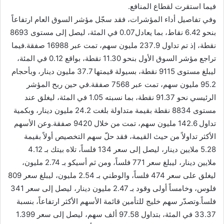
فيما استقرت لقطاع المنافع.
وفي تفاصيل أداء المؤشرات، فقد سجّل مؤشر السوق العام ارتفاعاً
بنحو 6.42 نقاط، بما يعادل0.07 في المئة، ليصل إلى مستوى 8693
نقطة، إذ تم تداول 237.9 مليون سهم، تمت عبر 16988 صفقة.فيما
تراجع مؤشر السوق الأول بنحو 11.30 نقطة، بواقع 0.12 في المئة،
ليبلغ مستوى 9115 نقطة، بسيولة قيمتها 37.7 مليون دينار، وبأحجام
95.2 مليون سهم، تمت عبر 7568 صفقة.في حين ربح المؤشر
الرئيسي نحو 91.37 نقطة، بما نسبته 1.05 في المئة، ليغلق عند
مستوى 8834 نقطة بقيمة متداولة بلغت 24.2 مليون دينار، وبكمية
تداول 142.6 مليون سهم، تمت من خلال 9420 صفقة.وعن الأسهم
الأكثر تداولاً من حيث القيمة، فقد حلّ سهم التخصيص أولاً بقيمة
5.28 ملايين دينار، ليصل إلى سعر 134 فلساً، تلاه بيتك بـ 4.12
ملايين دينار، ليبلغ سعر 771 فلساً، ومن ثم أسيكو بـ 2.74 مليون،
ليغلق على سعر 474 فلساً، والوطني بـ 2.54 مليون، ليبلغ سعر 809
فلوس، وخامساً أولى وقود بـ 2.47 مليون دينار، ليصل إلى سعر 341
فلساً.وتصدّر سهم خليج للتأمين قائمة الأسهم الأكثر ارتفاعاً، بنسبة
33.37 في المئة، بتداول 97.58 ألف سهم، ليصل إلى سعر 1.399