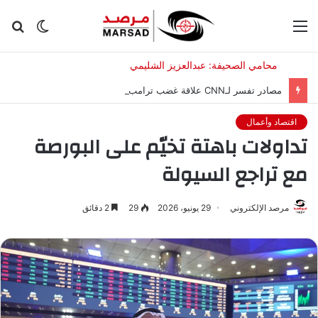
القائمة
الوضع
بح
المظلم
عن
مصادر تفسر لـCNN علاقة غضب ترامب من التسريبات عن تناقص الذخائر بالتفاوض مع إيران
اقتصاد وأعمال
تداولات باهتة تخيّم على البورصة
مع تراجع السيولة
مرصد الإلكتروني
29 يونيو، 2026
29
2 دقائق