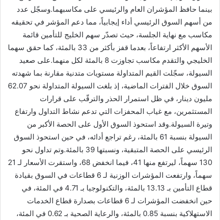
بينما حافظ المؤشران العام والرئيسي على مكاسبهما.وسجّل عدد
من أسهم السوق الرئيسي أداء إيجابياً، مما دعم المؤشر في تحقيقه
مكاسب مع نهاية الجلسة، حيث تصدّر سهم الخليج للتأمين قائمة
الأسهم الأكثر ارتفاعاً، بعدما قفز بأكثر من 33 بالمئة، كما حقق سهما
الخليجي والتقدم مكاسب تجاوزت 8 بالمئة لكل منهما.على صعيد
السيولة، سجّلت القيم المتداولة مستويات متدنية مقارنة بما شهدته
السوق خلال الفترات الماضية، إذ بلغت السيولة المتداولة نحو 62.07
مليون دينار، في ظل استمرار الحذر والترقّب على قرارات
المستثمرين، مع غياب المحفزات التي تدعم نشاط التداول وارتفاع
وتيرة السيولة.وقد استحوذ السوق الأول على الحصة الأكبر من
السيولة بنسبة 61 بالمئة، رغم تراجع أدائه، في حين استحوذ السوق
الرئيسي على الحصة المتبقية، ونسبتها 39 بالمئة.وتم تداول نحو
130 سهماً، ليرتفع منها 41، فيما انخفض 68، واستقرت الأسعار لـ 21
سهماً، وارتفعت المؤشرات الوزنية لـ 6 قطاعات في السوق بقيادة
قطاع التأمين بـ 13.13 بالمئة، والتكنولوجيا بـ 4.71 في المئة، في
حين انخفضت المؤشرات لـ 6 قطاعات بصدارة قطاع الخدمات
الاستهلاكية بنسبة 0.85 بالمئة، والرعاية الصحية بـ 0.62 في المئة،