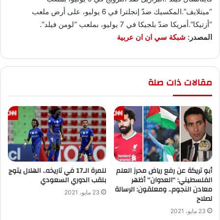
“ميتلايف”.المكسيك ضدّ إنجلترا في 6 يوليو، على أرض ملعب
“أزتيكا”.أمريكا ضدّ بلجيكا في 7 يوليو، بملعب “لومن فيلد”.
المصدر:
شبكة سي ان ان عربية
مقالات ذات صلة
أبو تريكة عن رفع رياض محرز العلم
للمرة الـ17 في تاريخه.. الهلال يتوج
الفلسطيني: “العدوان” أظهر
بلقب الدوري السعودي
معادن النجوم.. ومعلقون: الرسالة
23 مايو، 2021
لصلاح
23 مايو، 2021