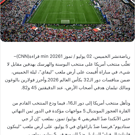
رياضةنشر الخميس، 02 يوليو / تموز 20261 min قراءة(CNN)–
تغلّب منتخب أمريكا على منتخب البوسنة والهرسك بهدفين مقابل لا
شيء، في مباراة أُقيمت على أرض ملعب “ليفاي”، ليلة الخميس،
ضمن منافسات دور الـ32 بكأس العالم 2026.وأحرز فولارين بالوغون
ومالك تيلمان هدفي أصحاب الأرض، عند الدقيقتين 45 و82.
وتأهل منتخب أمريكا إلى دور الـ16، فيما ودع المنتخب القادم من
القارة العجوز المونديال.5 مواجهات مؤكدة في الدور ثمن النهائي
حتى الآنكندا ضدّ المغربفي 4 يوليو/ تموز، بملعب “إن آر جي
ستاديوم”.فرنسا ضدّ باراغواي في 5 يوليو، على أرض ملعب “لينكون
فاينانشال فيلد”.البرازيل ضدّ النرويج في 5 يوليو، بملعب