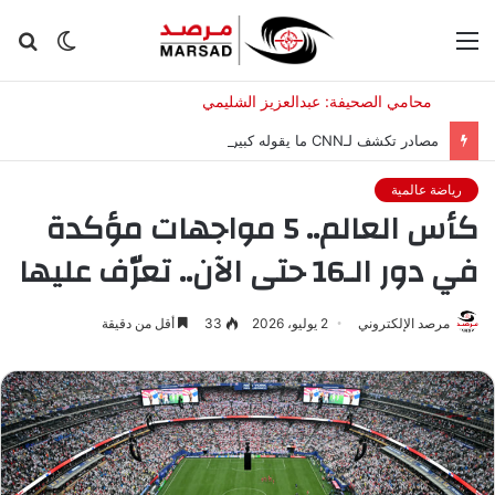
القائمة
الوضع
بح
المظلم
عن
مصادر تكشف لـCNN ما يقوله كبير جنرالات ترامب عن الحرب مع إيران
رياضة عالمية
كأس العالم.. 5 مواجهات مؤكدة
في دور الـ16 حتى الآن.. تعرّف عليها
مرصد الإلكتروني
2 يوليو، 2026
33
أقل من دقيقة