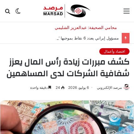
القائمة
الوضع
بح
المظلم
عن
مسؤول إيراني يعدد 6 نقاط بموجبها “تصحح أمريكا سلوكها” لفتح مضيق هرمز
اقتصاد وأعمال
كشف مبررات زيادة رأس المال يعزز
شفافية الشركات لدى المساهمين
مرصد الإلكتروني
6 يوليو، 2026
24
دقيقة واحدة