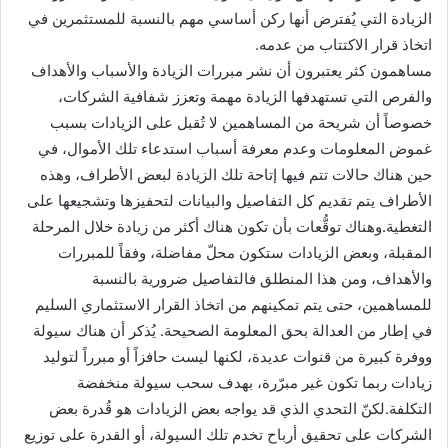
الزيادة التي يُفترض أنها ركن أساسي مهم بالنسبة للمستثمرين في
اتخاذ قرار الاكتتاب من عدمه.
مساهمون كثر يعتبرون أن نشر مبررات الزيادة والأسباب والأهداف
والفرص التي تستهدفها الزيادة مهمة وتعزز شفافية الشركات،
خصوصاً أن شريحة من المساهمين لا تُقبل على الزيادات بسبب
غموض المعلومات وعدم معرفة أسباب استدعاء تلك الأموال، في
حين هناك حالات تتم فيها إتاحة تلك الزيادة لبعض الأطراف، وهذه
الأطراف يتم تقديم كل التفاصيل والبيانات لتحفيزها وتشجيعها على
التغطية.وهناك توقُّعات بأن تكون هناك أكثر من زيادة خلال المرحلة
المقبلة، وبعض الزيادات ستكون محلّ مفاضلة، وفقاً للمبررات
والأهداف، ومن هذا المنطلق فالتفاصيل ضرورية بالنسبة
للمساهمين، حتى يتم تمكينهم من اتخاذ القرار الاستثماري السليم
في إطار من العدالة بحق المعلومة الصحيحة. يُذكر أن هناك سيولة
ووفرة كبيرة من قنوات عديدة، لكنها ليست حافزاً أو مبرراً لتوليد
زيادات ربما تكون غير مبرّرة، بهدف سحب سيولة منخفضة
التكلفة.لكنّ التحدي الذي قد يواجه بعض الزيادات هو قُدرة بعض
الشركات على تحقيق أرباح تخدم تلك السيولة، أو القدرة على توزيع