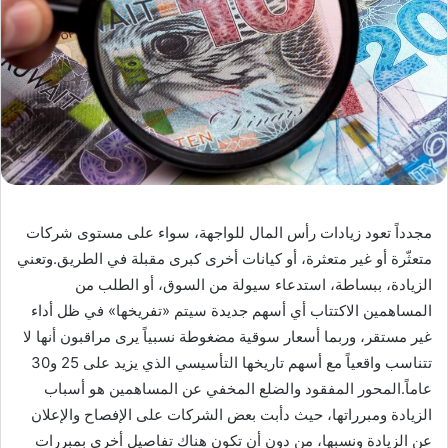
مجدداً تعود زيادات رأس المال للواجهة، سواء على مستوى شركات
متعثّرة أو غير متعثرة، أو كيانات أخرى كبرى مقبلة في الطريق.وتعني
الزيادة، ببساطة، استدعاء سيولة من السوق، أو الطلب من
المساهمين الاكتتاب أي أسهم جديدة سيتم «تفريخها» في ظل أداء
غير مستقر، وربما أسعار سوقية مضغوطة نسبياً يرى مراقبون أنها لا
تتناسب واقعياً مع أسهم تاريخها التأسيسي الذي يزيد على 25 و30
عاماً.المحور المفقود والضلع المخفي عن المساهمين هو أسباب
الزيادة ومبرراتها، حيث دأبت بعض الشركات على الإفصاح والإعلان
عن الزيادة ونسبها، من دون أن تكون هناك تفاصيل أخرى بمبررات