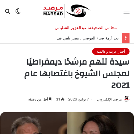
القائمة
الوضع
بح
المظلم
عن
بعد أزمة ضياء العوضي.. مصر تلغي فعالية طبية للأسترالية باربرا أونيل
أخبار عربية وعالمية
سيدة تتهم مرشحًا ديمقراطيًا
لمجلس الشيوخ باغتصابها عام
2021
مرصد الإلكتروني
7 يوليو، 2026
31
أقل من دقيقة