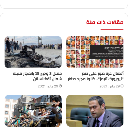
مقالات ذات صلة
أطفال غزة صور على صدر
“نيويورك تايمز”.. كانوا مجرد صغار
‬شمال أفغانستان
29 مايو، 2021
29 مايو، 2021