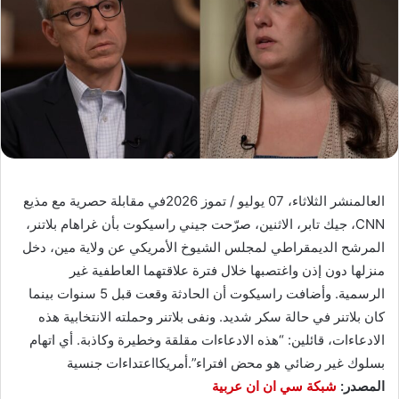
العالمنشر الثلاثاء، 07 يوليو / تموز 2026في مقابلة حصرية مع مذيع
CNN، جيك تابر، الاثنين، صرّحت جيني راسيكوت بأن غراهام بلاتنر،
المرشح الديمقراطي لمجلس الشيوخ الأمريكي عن ولاية مين، دخل
منزلها دون إذن واغتصبها خلال فترة علاقتهما العاطفية غير
الرسمية. وأضافت راسيكوت أن الحادثة وقعت قبل 5 سنوات بينما
كان بلاتنر في حالة سكر شديد. ونفى بلاتنر وحملته الانتخابية هذه
الادعاءات، قائلين: “هذه الادعاءات مقلقة وخطيرة وكاذبة. أي اتهام
بسلوك غير رضائي هو محض افتراء”.أمريكااعتداءات جنسية
المصدر:
شبكة سي ان ان عربية